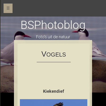
☰
BSPhotoblog
Foto's uit de natuur
V
OGELS
Kiekendief